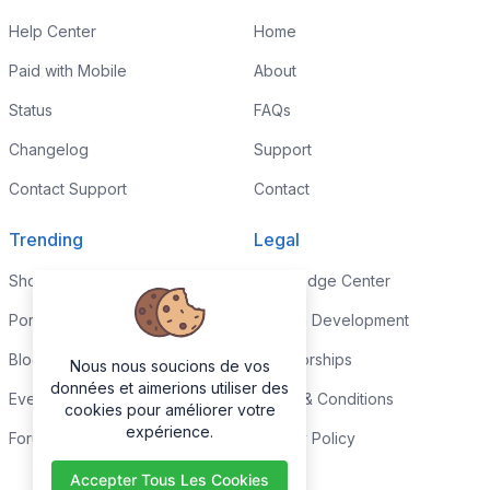
Help Center
Home
Paid with Mobile
About
Status
FAQs
Changelog
Support
Contact Support
Contact
Trending
Legal
Shop
Knowledge Center
Portfolio
Custom Development
Blog
Sponsorships
Nous nous soucions de vos
données et aimerions utiliser des
Events
Terms & Conditions
cookies pour améliorer votre
expérience.
Forums
Privacy Policy
Accepter Tous Les Cookies