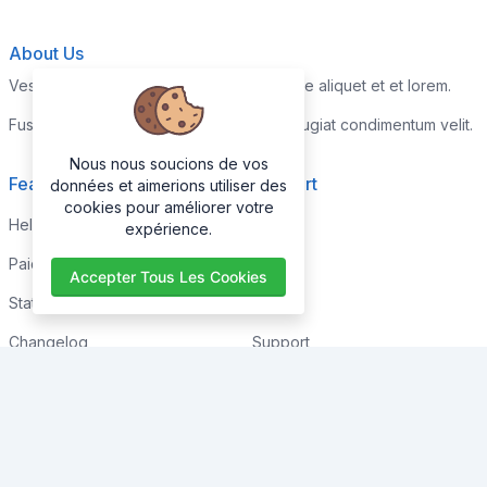
About Us
Vestibulum quis risus sed nisl pellentesque aliquet et et lorem.
Fusce nibh nisl, gravida nec ipsum eu, feugiat condimentum velit.
Nous nous soucions de vos
Features
Support
données et aimerions utiliser des
cookies pour améliorer votre
Help Center
Home
expérience.
Paid with Mobile
About
Accepter Tous Les Cookies
Status
FAQs
Changelog
Support
Contact Support
Contact
Trending
Legal
Shop
Knowledge Center