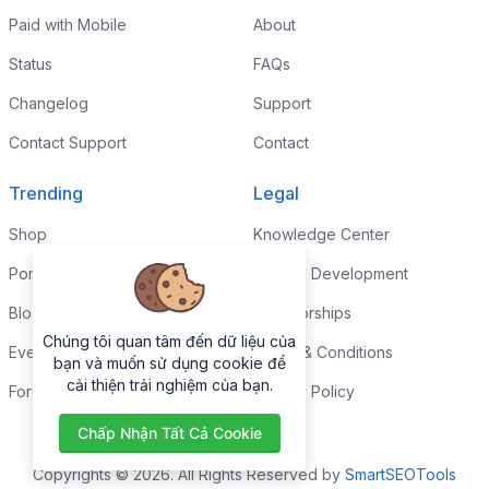
Paid with Mobile
About
Status
FAQs
Changelog
Support
Contact Support
Contact
Trending
Legal
Shop
Knowledge Center
Portfolio
Custom Development
Blog
Sponsorships
Chúng tôi quan tâm đến dữ liệu của
Events
Terms & Conditions
bạn và muốn sử dụng cookie để
cải thiện trải nghiệm của bạn.
Forums
Privacy Policy
Chấp Nhận Tất Cả Cookie
Copyrights © 2026. All Rights Reserved by
SmartSEOTools