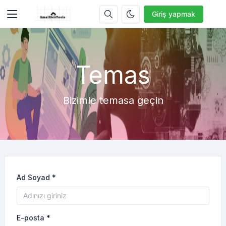
Giriş yapmak
Temas
Bizimle temasa geçin
Ad Soyad *
E-posta *