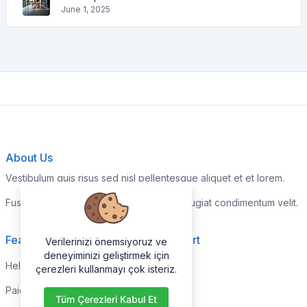
June 1, 2025
About Us
Vestibulum quis risus sed nisl pellentesque aliquet et et lorem.
Fusce nibh nisl, gravida nec ipsum eu, feugiat condimentum velit.
Features
Support
Verilerinizi önemsiyoruz ve
deneyiminizi geliştirmek için
Help Center
Home
çerezleri kullanmayı çok isteriz.
Paid with Mobile
About
Tüm Çerezleri Kabul Et