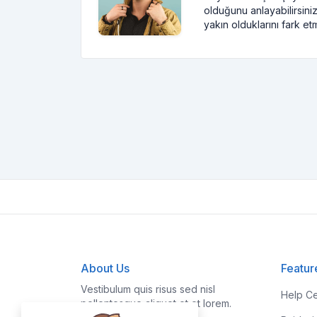
olduğunu anlayabilirsiniz
yakın olduklarını fark et
About Us
Featur
Vestibulum quis risus sed nisl
Help Ce
pellentesque aliquet et et lorem.