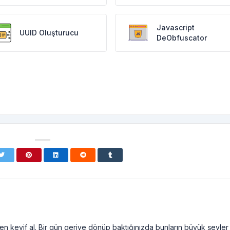
Javascript
UUID Oluşturucu
DeObfuscator
n keyif al. Bir gün geriye dönüp baktığınızda bunların büyük şeyler