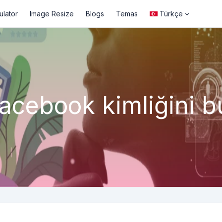
ulator
Image Resize
Blogs
Temas
Türkçe
acebook kimliğini b