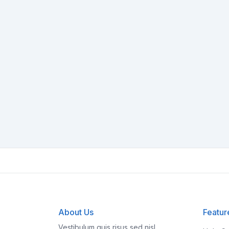
About Us
Featur
Vestibulum quis risus sed nisl