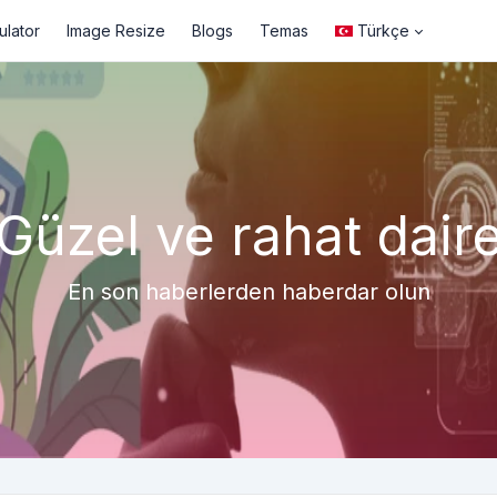
ulator
Image Resize
Blogs
Temas
Türkçe
Güzel ve rahat dair
En son haberlerden haberdar olun