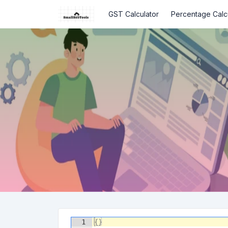
GST Calculator
Percentage Calc
1
{
}