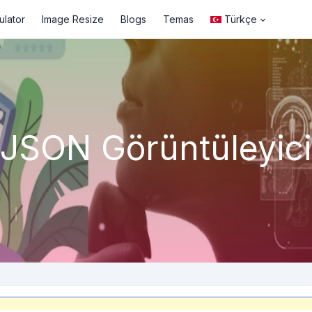
ulator
Image Resize
Blogs
Temas
Türkçe
JSON Görüntüleyici