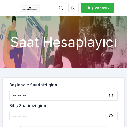
Giriş yapmak
Saat Hesaplayıcı
Başlangıç Saatinizi girin
Bitiş Saatinizi girin