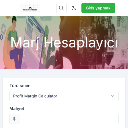
Giriş yapmak
Marj Hesaplayıcı
Türü seçin
Maliyet
$